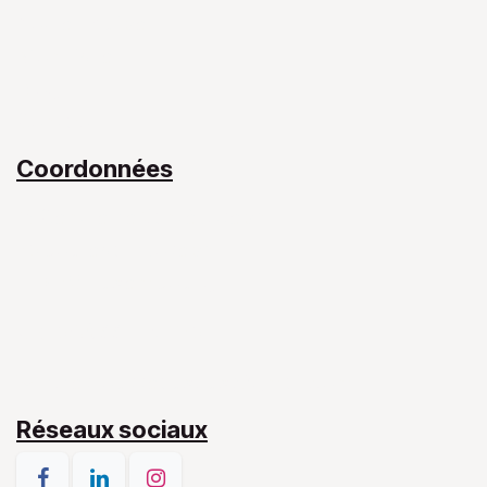
Notre Équipe​
Mon livre
Blog
Contact​
Coordonnées
Centre de Santé Joseph II
43 boulevard Joseph II
L-1840 Luxembourg
(+352) 661 119 743
d.desrousseaux.lux@gmail.com
Réseaux sociaux