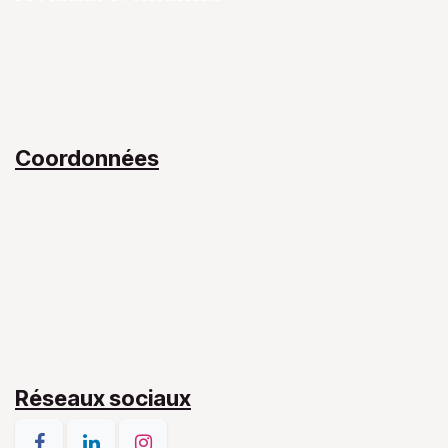
Notre Équipe​
Mon livre
Blog
Contact​
Coordonnées
Centre de Santé Joseph II
43 boulevard Joseph II
L-1840 Luxembourg
(+352) 661 119 743
d.desrousseaux.lux@gmail.com
Réseaux sociaux