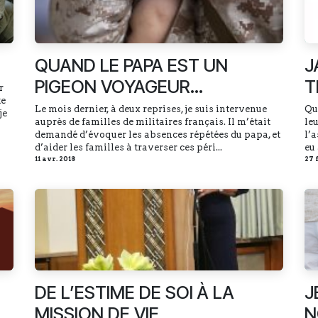
QUAND LE PAPA EST UN
J
PIGEON VOYAGEUR…
T
r
te
Le mois dernier, à deux reprises, je suis intervenue
Qu
je
auprès de familles de militaires français. Il m’était
le
demandé d’évoquer les absences répétées du papa, et
l’a
d’aider les familles à traverser ces péri...
eu 
11 avr. 2018
27 
DE L’ESTIME DE SOI À LA
J
MISSION DE VIE
N