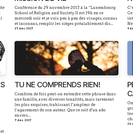
tte
Conférence du 29 novembre 2017 à la “Luxembourg
C’
l
School of Religion and Society Il est 19h en ce
Ce
ai
mercredi soir et je vois peu à peu des visages, connus
in
et inconnus, remplir les sièges préalablement dis...
Ne
27 déc. 2017
9 d
ES
TU NE COMPRENDS RIEN!
P
C
Combien de fois peut-on entendre cette phrase dans
une famille, avec diverses tonalités, mais rarement
On 
les plus exquises, trahissant l’ampleur de
gro
l’agacement de son auteur. Que ce soit d’un ado
les
envers...
cha
7 déc. 2017
24 
et