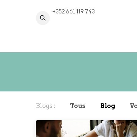
Se rendre au contenu
+352 661 119 743
VOTRE AVENTURE COMMENCE I
Blogs :
Tous
Blog
V