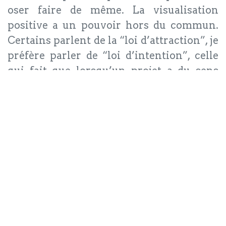
oser faire de même. La visualisation
positive a un pouvoir hors du commun.
Certains parlent de la “loi d’attraction”, je
préfère parler de “loi d’intention”, celle
qui fait que lorsqu’un projet a du sens
pour moi, tout s’organise pour qu’il soit
mis à exécution.
Chacun de nous est spécial, unique et
irremplaçable. Alors osons nommer nos
rêves et nous mettre en chemin dans leur
direction! Le monde nous attend!
@Article écrit par Domitille
Desrousseaux