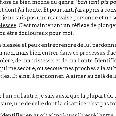
chose de bien moche du genre:
"bah tant pis po
dont j'ai honte. Et pourtant, j'ai appris à cons
 je ne suis pas une mauvaise personne et ne s
 blessée
. C'est maintenant un réflexe de plonger 
 pu être douloureux pour moi.
'a blessée et peux entreprendre de lui pardonne
 non, mais bien entrer dans ce processus d'acc
lère, de ma tristesse, et de ma honte. Identifi
qui me secoue, ou secoue mes proches à la suite
ties. Et ainsi à pardonner. A aimer au delà de 
ar l'un ou l'autre, je sais aussi que la plupart d
sure, une de celle dont la cicatrice n'est pas to
'identifier en quoi j'ai moi-aussi blessé l'autre.