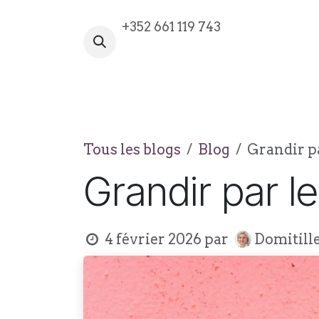
Se rendre au contenu
+352 661 119 743
VOTRE AVENTURE COMMENCE I
Tous les blogs
Blog
Grandir p
Grandir par l
4 février 2026
par
Domitill